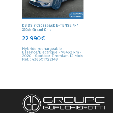
DS DS 7 Crossback E-TENSE 4×4
300ch Grand Chic
22 990
€
Hybride rechargeable :
Essence/Electrique - 78452 km -
2020 - Spoticar-Premium 12 Mois
Réf. : 436301722148