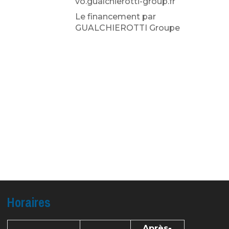
vo.gualchierotti-group.fr
Le financement par
GUALCHIEROTTI Groupe
Horaires
Après-