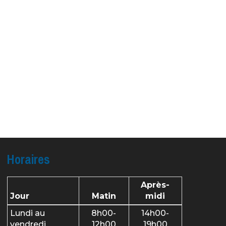
Horaires
Après-
Jour
Matin
midi
Lundi au
8h00-
14h00-
vendredi
12h00
19h00