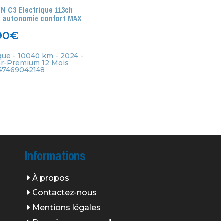
 C3 Electrique 113ch
h autonomie confort MAX
90
€
que - 10040 km - 2024 -
ar-Premium 12 Mois
 447469042148
Informations
À propos
Contactez-nous
Mentions légales