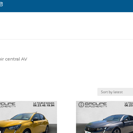
Reche
de
produi
r central AV