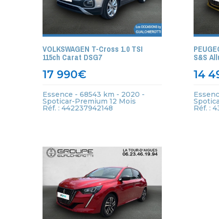
VOLKSWAGEN T-Cross 1.0 TSI
PEUGEO
115ch Carat DSG7
S&S All
17 990
€
14 4
Essence - 68543 km - 2020 -
Essenc
Spoticar-Premium 12 Mois
Spotic
Réf. : 442237942148
Réf. : 