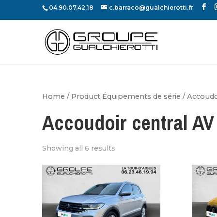
04.90.07.42.18
c.barraco@gualchierotti.fr
Home
/ Product Équipements de série / Accoudoi
Accoudoir central AV
Showing all 6 results