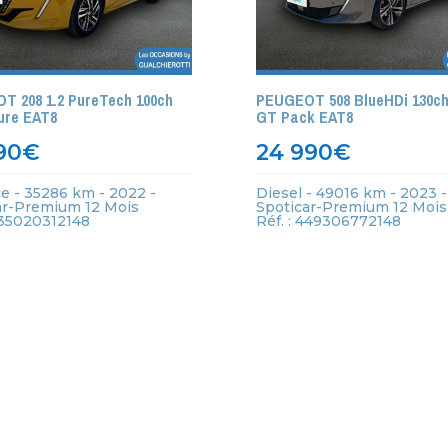
T 208 1.2 PureTech 100ch
PEUGEOT 508 BlueHDi 130c
ure EAT8
GT Pack EAT8
90
€
24 990
€
e - 35286 km - 2022 -
Diesel - 49016 km - 2023 -
ar-Premium 12 Mois
Spoticar-Premium 12 Mois
435020312148
Réf. : 449306772148