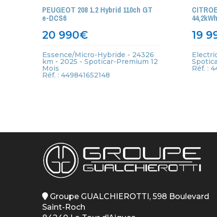
PEUGEOT 208 1.2 Hybrid 110ch GT
CITROEN
e-DCS6
44,2kW
20 990
€
19 9
Essence/Micro-Hybride - 24326
Electri
km - 2025 - Spoticar-Premium 12
Spotic
Mois
Réf. :
Réf. : 449841652148
Groupe GUALCHIEROTTI, 598 Boulevard
Saint-Roch