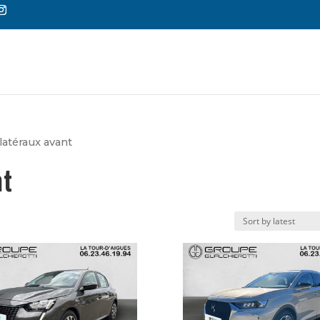
Reche
de
produi
latéraux avant
t