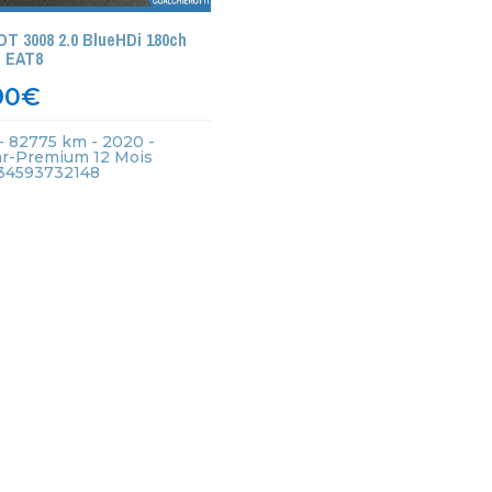
 3008 2.0 BlueHDi 180ch
 EAT8
90
€
- 82775 km - 2020 -
ar-Premium 12 Mois
 434593732148