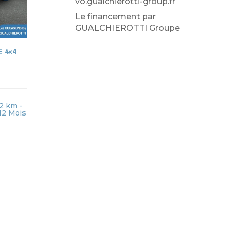
vo.gualchierotti-group.fr
Le financement par
GUALCHIEROTTI Groupe
E 4×4
2 km -
12 Mois