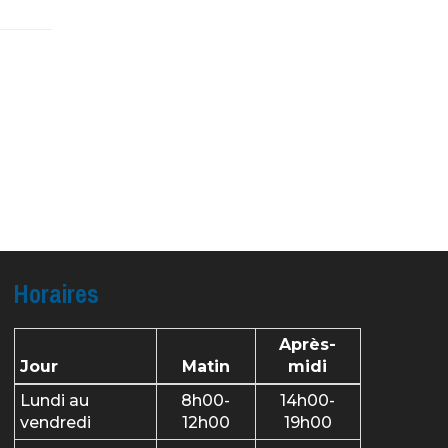
Horaires
Après-
Jour
Matin
midi
Lundi au
8h00-
14h00-
vendredi
12h00
19h00