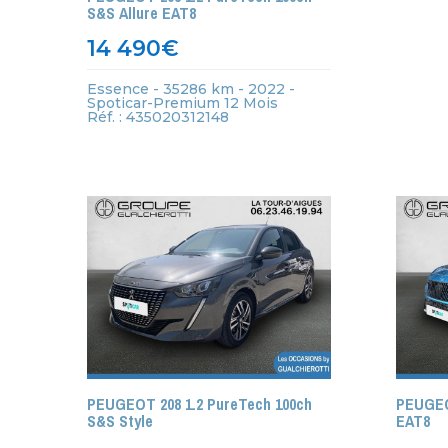
S&S Allure EAT8
14 490
€
Essence - 35286 km - 2022 -
Spoticar-Premium 12 Mois
Réf. : 435020312148
PEUGEOT 208 1.2 PureTech 100ch
PEUGEO
S&S Style
EAT8