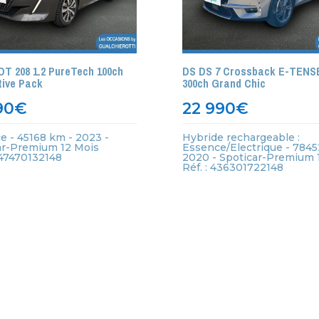
T 208 1.2 PureTech 100ch
DS DS 7 Crossback E-TENS
ive Pack
300ch Grand Chic
90
€
22 990
€
e - 45168 km - 2023 -
Hybride rechargeable :
ar-Premium 12 Mois
Essence/Electrique - 7845
447470132148
2020 - Spoticar-Premium 
Réf. : 436301722148