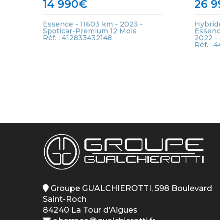
14 990
€
26 9
Essence - 11603 km - 2023 -
Hybrid
Spoticar-Premium 12 Mois
Essenc
Réf. : 412833432148
2022 -
Réf. :
Groupe GUALCHIEROTTI, 598 Boulevard
Saint-Roch
84240 La Tour d'Aigues