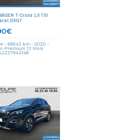
AGEN T-Cross 1.0 TSI
Carat DSG7
90
€
e - 68543 km - 2020 -
ar-Premium 12 Mois
 442237942148