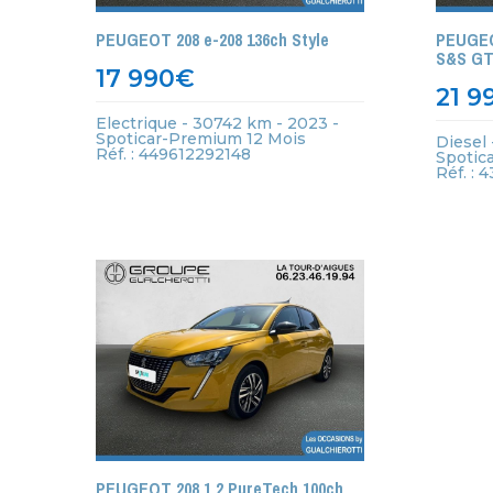
PEUGEOT 208 e-208 136ch Style
PEUGEOT
S&S GT
17 990
€
21 9
Electrique - 30742 km - 2023 -
Spoticar-Premium 12 Mois
Diesel 
Réf. : 449612292148
Spotic
Réf. :
PEUGEOT 208 1.2 PureTech 100ch