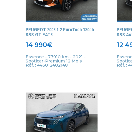
PEUGEOT 2008 1.2 PureTech 130ch
PEUGEO
S&S GT EAT8
S&S Act
14 990
€
12 4
Essence - 77910 km - 2021 -
Essenc
Spoticar-Premium 12 Mois
Spotic
Réf. : 443012402148
Réf. : 