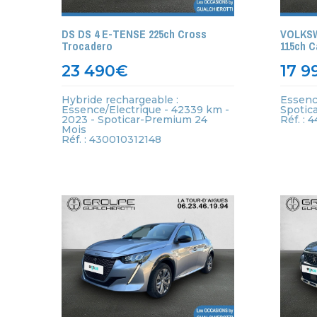
DS DS 4 E-TENSE 225ch Cross
VOLKSW
Trocadero
115ch 
23 490
€
17 9
Hybride rechargeable :
Essenc
Essence/Electrique - 42339 km -
Spotic
2023 - Spoticar-Premium 24
Réf. :
Mois
Réf. : 430010312148