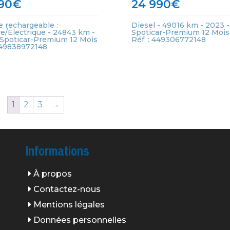
90
€
24 990
€
e rechargeable :
Diesel - 49016 km - 2023 -
e/Electrique - 24843 km -
Spoticar-Premium 12 Mois
 Spoticar-Premium 12 Mois
Réf. : 449306772148
 449838972148
1
2
3
→
Informations
À propos
Contactez-nous
Mentions légales
Données personnelles