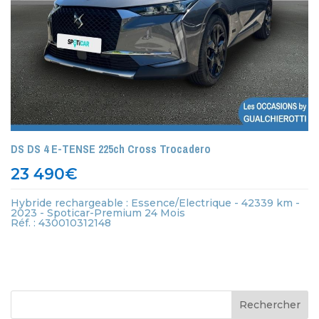
DS DS 4 E-TENSE 225ch Cross Trocadero
23 490
€
Hybride rechargeable : Essence/Electrique - 42339 km -
2023 - Spoticar-Premium 24 Mois
Réf. : 430010312148