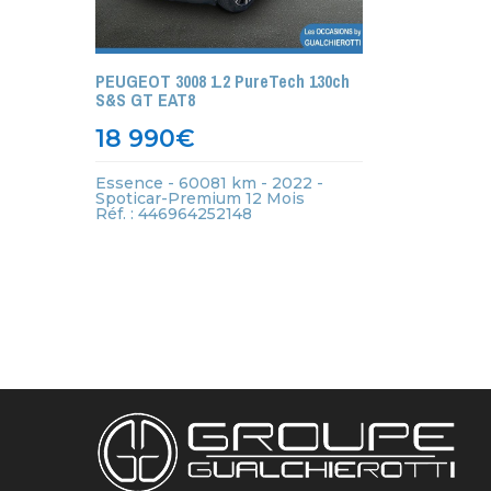
PEUGEOT 3008 1.2 PureTech 130ch
S&S GT EAT8
18 990
€
Essence - 60081 km - 2022 -
Spoticar-Premium 12 Mois
Réf. : 446964252148