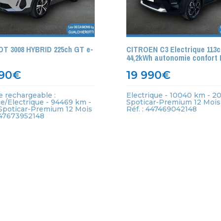
T 3008 HYBRID 225ch GT e-
CITROEN C3 Electrique 113c
44,2kWh autonomie confort
90
€
19 990
€
e rechargeable :
Electrique - 10040 km - 20
e/Electrique - 94469 km -
Spoticar-Premium 12 Mois
 Spoticar-Premium 12 Mois
Réf. : 447469042148
447673952148