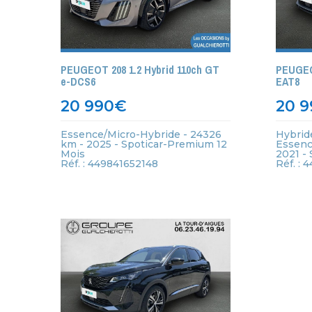
PEUGEOT 208 1.2 Hybrid 110ch GT
PEUGEO
e-DCS6
EAT8
20 990
€
20 9
Essence/Micro-Hybride - 24326
Hybrid
km - 2025 - Spoticar-Premium 12
Essenc
Mois
2021 -
Réf. : 449841652148
Réf. : 