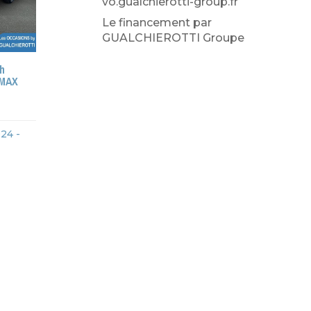
vo.gualchierotti-group.fr
Le financement par
GUALCHIEROTTI Groupe
h
 MAX
24 -