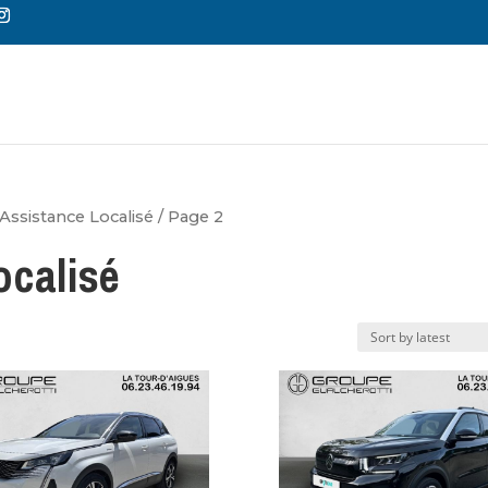
Reche
de
produi
Assistance Localisé
/ Page 2
ocalisé