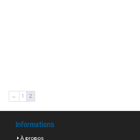
←
1
2
Informations
À propos