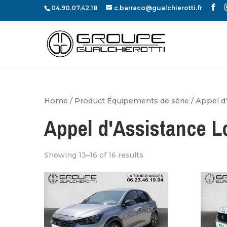
04.90.07.42.18
c.barraco@gualchierotti.fr
Home
/ Product Équipements de série /
Appel d'
Appel d'Assistance L
Showing 13–16 of 16 results