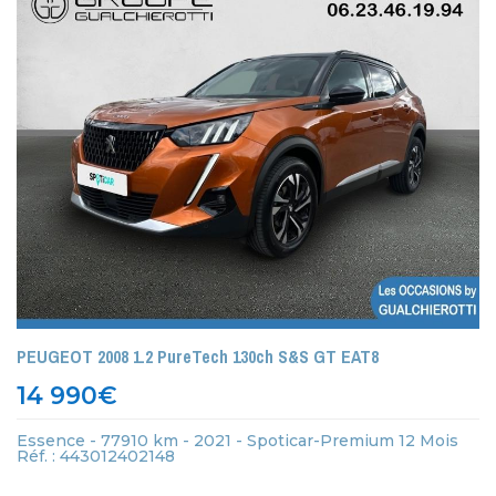
PEUGEOT 2008 1.2 PureTech 130ch S&S GT EAT8
14 990
€
Essence - 77910 km - 2021 - Spoticar-Premium 12 Mois
Réf. : 443012402148