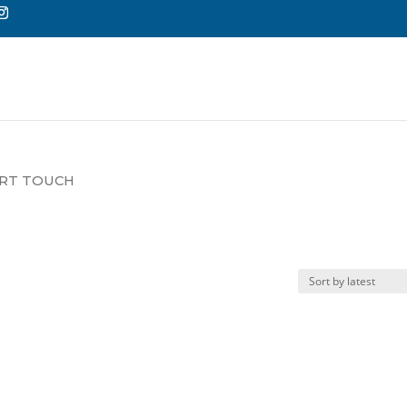
Reche
de
produi
MART TOUCH