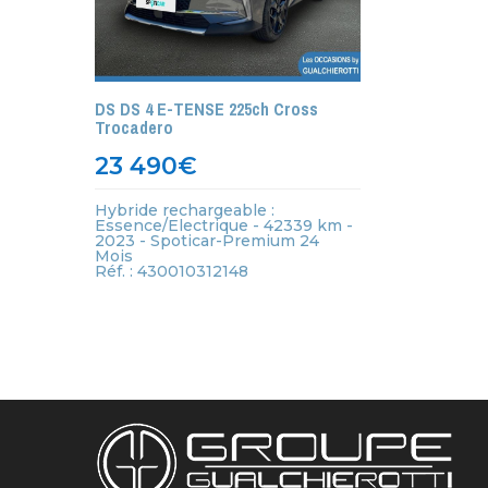
DS DS 4 E-TENSE 225ch Cross
Trocadero
23 490
€
Hybride rechargeable :
Essence/Electrique - 42339 km -
2023 - Spoticar-Premium 24
Mois
Réf. : 430010312148