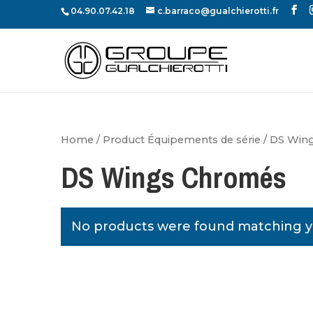
04.90.07.42.18
c.barraco@gualchierotti.fr
Home
/ Product Équipements de série / DS Wi
DS Wings Chromés
No products were found matching yo