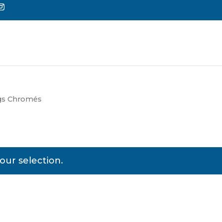
Reche
de
produi
ngs Chromés
ur selection.