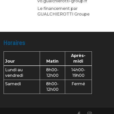
vo.gualchierotti-group.fr
Le financement par
GUALCHIEROTTI Groupe
Horaires
Après-
Jour
Matin
midi
Lundi au
8h00-
14h00-
vendredi
12h00
19h00
Samedi
8h00-
Fermé
12h00