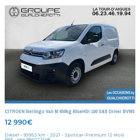
CITROEN Berlingo Van M 650kg BlueHDi 100 S&S Driver BVM5
12 990
€
Diesel - 95953 km - 2021 - Spoticar-Premium 12 Mois
Réf. : 444284022148