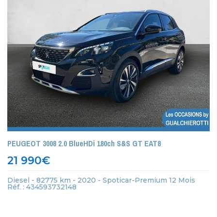
PEUGEOT 3008 2.0 BlueHDi 180ch S&S GT EAT8
21 990
€
Diesel - 82775 km - 2020 - Spoticar-Premium 12 Mois
Réf. : 434593732148