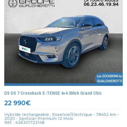
DS DS 7 Crossback E-TENSE 4×4 300ch Grand Chic
22 990
€
Hybride rechargeable : Essence/Electrique - 78452 km -
2020 - Spoticar-Premium 12 Mois
Réf. : 436301722148