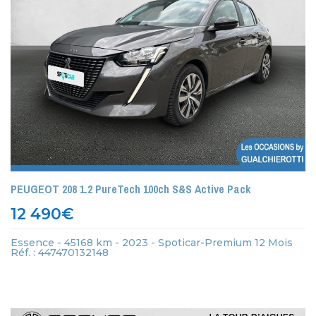
PEUGEOT 208 1.2 PureTech 100ch S&S Active Pack
12 490
€
Essence - 45168 km - 2023 - Spoticar-Premium 12 Mois
Réf. : 447470132148