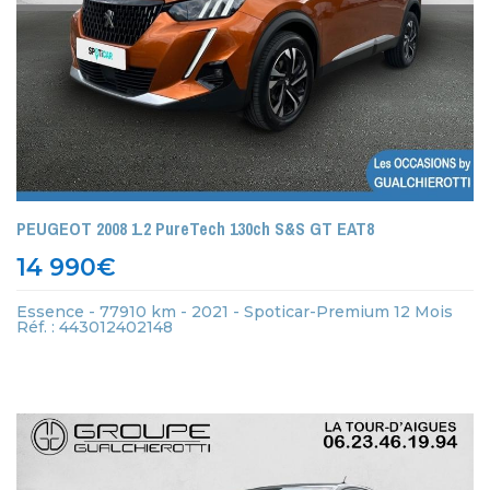
PEUGEOT 2008 1.2 PureTech 130ch S&S GT EAT8
14 990
€
Essence - 77910 km - 2021 - Spoticar-Premium 12 Mois
Réf. : 443012402148