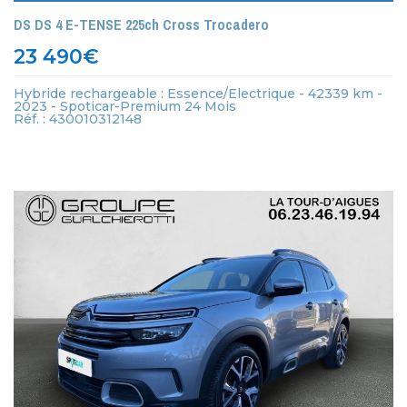
DS DS 4 E-TENSE 225ch Cross Trocadero
23 490
€
Hybride rechargeable : Essence/Electrique - 42339 km -
2023 - Spoticar-Premium 24 Mois
Réf. : 430010312148