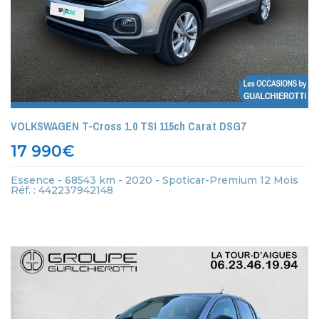
VOLKSWAGEN T-Cross 1.0 TSI 115ch Carat DSG7
17 990
€
Essence - 68543 km - 2020 - Spoticar-Premium 12 Mois
Réf. : 442237942148