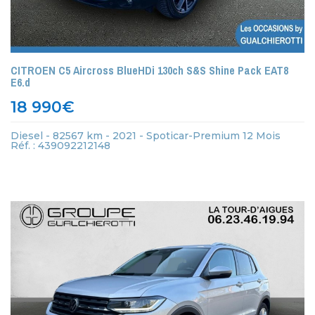
CITROEN C5 Aircross BlueHDi 130ch S&S Shine Pack EAT8
E6.d
18 990
€
Diesel - 82567 km - 2021 - Spoticar-Premium 12 Mois
Réf. : 439092212148