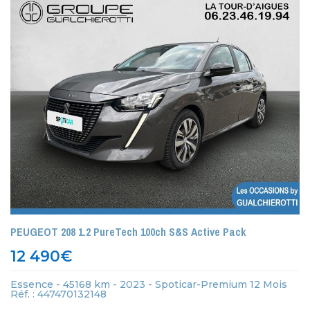
PEUGEOT 208 1.2 PureTech 100ch S&S Active Pack
12 490
€
Essence - 45168 km - 2023 - Spoticar-Premium 12 Mois
Réf. : 447470132148