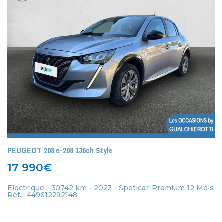
PEUGEOT 208 e-208 136ch Style
17 990
€
Electrique - 30742 km - 2023 - Spoticar-Premium 12 Mois
Réf. : 449612292148