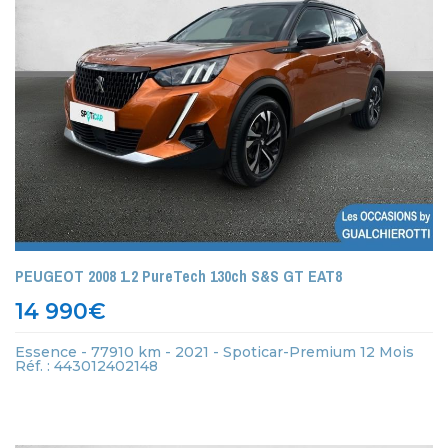
PEUGEOT 2008 1.2 PureTech 130ch S&S GT EAT8
14 990
€
Essence - 77910 km - 2021 - Spoticar-Premium 12 Mois
Réf. : 443012402148