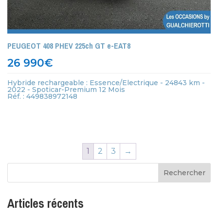
PEUGEOT 408 PHEV 225ch GT e-EAT8
26 990
€
Hybride rechargeable : Essence/Electrique - 24843 km -
2022 - Spoticar-Premium 12 Mois
Réf. : 449838972148
1
2
3
→
Articles récents