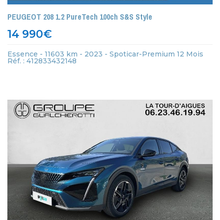
PEUGEOT 208 1.2 PureTech 100ch S&S Style
14 990
€
Essence - 11603 km - 2023 - Spoticar-Premium 12 Mois
Réf. : 412833432148