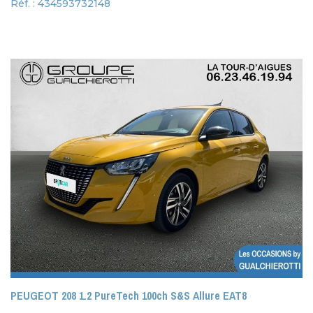
Réf. : 434593732148
PEUGEOT 208 1.2 PureTech 100ch S&S Allure EAT8