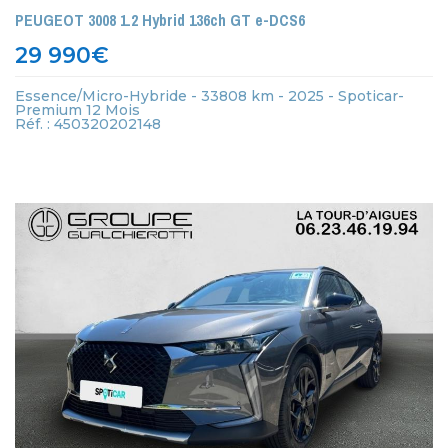
PEUGEOT 3008 1.2 Hybrid 136ch GT e-DCS6
29 990
€
Essence/Micro-Hybride - 33808 km - 2025 - Spoticar-
Premium 12 Mois
Réf. : 450320202148