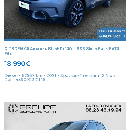
CITROEN C5 Aircross BlueHDi 130ch S&S Shine Pack EAT8
E6.d
18 990
€
Diesel - 82567 km - 2021 - Spoticar-Premium 12 Mois
Réf. : 439092212148