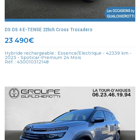
DS DS 4 E-TENSE 225ch Cross Trocadero
23 490
€
Hybride rechargeable : Essence/Electrique - 42339 km -
2023 - Spoticar-Premium 24 Mois
Réf. : 430010312148