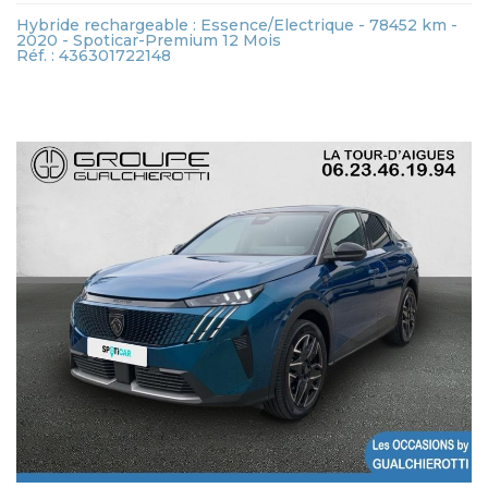
Hybride rechargeable : Essence/Electrique - 78452 km -
2020 - Spoticar-Premium 12 Mois
Réf. : 436301722148