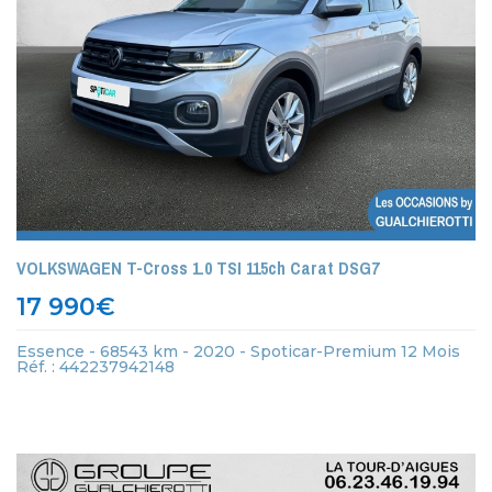
VOLKSWAGEN T-Cross 1.0 TSI 115ch Carat DSG7
17 990
€
Essence - 68543 km - 2020 - Spoticar-Premium 12 Mois
Réf. : 442237942148