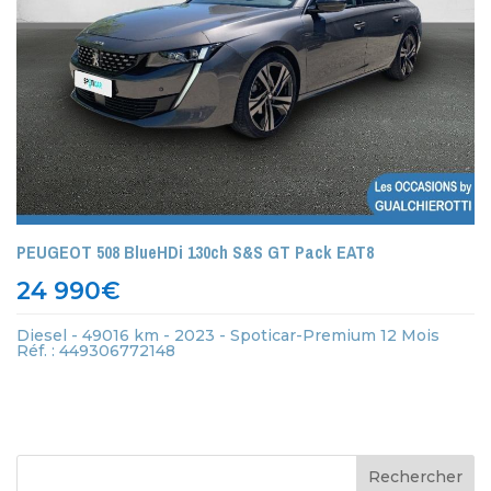
PEUGEOT 508 BlueHDi 130ch S&S GT Pack EAT8
24 990
€
Diesel - 49016 km - 2023 - Spoticar-Premium 12 Mois
Réf. : 449306772148