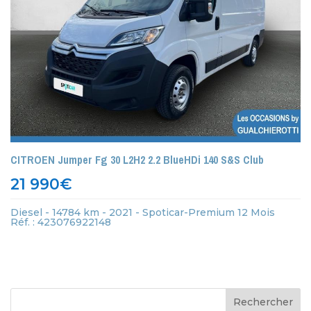
CITROEN Jumper Fg 30 L2H2 2.2 BlueHDi 140 S&S Club
21 990
€
Diesel - 14784 km - 2021 - Spoticar-Premium 12 Mois
Réf. : 423076922148