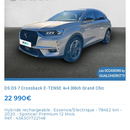
DS DS 7 Crossback E-TENSE 4×4 300ch Grand Chic
22 990
€
Hybride rechargeable : Essence/Electrique - 78452 km -
2020 - Spoticar-Premium 12 Mois
Réf. : 436301722148