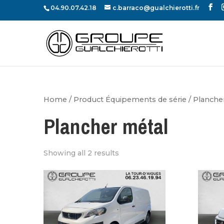
04.90.07.42.18
c.barraco@gualchierotti.fr
Home
/ Product Équipements de série / Planche
Plancher métal
Showing all 2 results