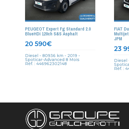
PEUGEOT Expert Fg Standard 2.0
FIAT Du
BlueHDi 120ch S&S Asphalt
Multije
JPM
20 590
€
23 9
Diesel - 80936 km - 2019 -
Spoticar-Advanced 8 Mois
Diesel 
Réf. : 446962302148
Spotic
Réf. :