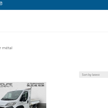
Reche
de
produi
r métal