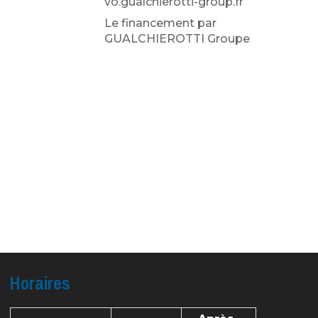
vo.gualchierotti-group.fr
Le financement par
GUALCHIEROTTI Groupe
Horaires