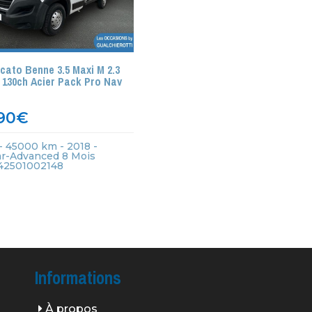
cato Benne 3.5 Maxi M 2.3
t 130ch Acier Pack Pro Nav
90
€
- 45000 km - 2018 -
ar-Advanced 8 Mois
 442501002148
Informations
À propos