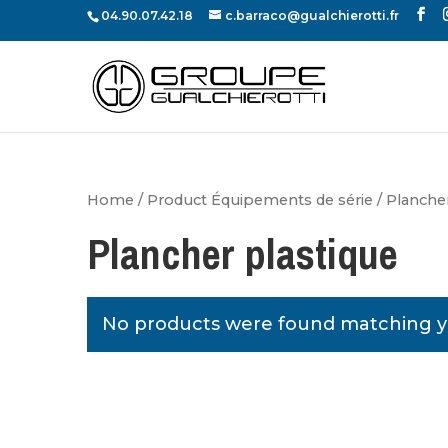
04.90.07.42.18
c.barraco@gualchierotti.fr
Home
/ Product Équipements de série / Plancher
Plancher plastique
No products were found matching yo