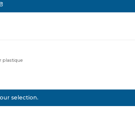
Reche
de
produi
 plastique
ur selection.