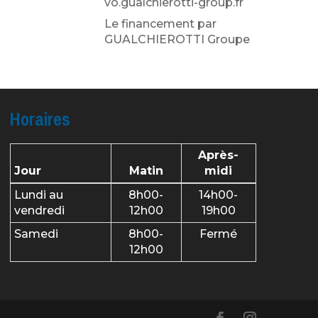
vo.gualchierotti-group.fr
Le financement par
GUALCHIEROTTI Groupe
Horaires
Après-
Jour
Matin
midi
Lundi au
8h00-
14h00-
vendredi
12h00
19h00
Samedi
8h00-
Fermé
12h00