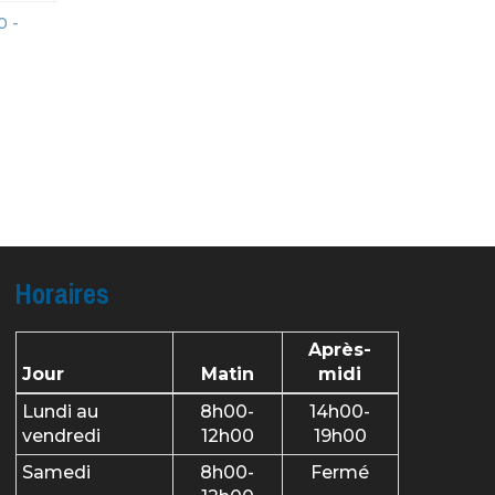
0 -
Horaires
Après-
Jour
Matin
midi
Lundi au
8h00-
14h00-
vendredi
12h00
19h00
Samedi
8h00-
Fermé