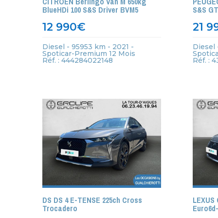
CITROEN Berlingo Van M 650kg
PEUGEOT
BlueHDi 100 S&S Driver BVM5
S&S GT
12 990
€
21 9
Diesel - 95953 km - 2021 -
Diesel 
Spoticar-Premium 12 Mois
Spotic
Réf. : 444284022148
Réf. :
DS DS 4 E-TENSE 225ch Cross
LEXUS 
Trocadero
Euro6d