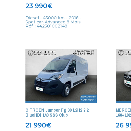
23 990
€
Diesel - 45000 km - 2018 -
Spoticar-Advanced 8 Mois
Réf. : 442501002148
CITROEN Jumper Fg 30 L2H2 2.2
MERCED
BlueHDi 140 S&S Club
160+10
21 990
€
26 9