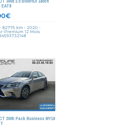
 3008 2.0 BlueHDi 180ch
 EAT8
90
€
- 82775 km - 2020 -
ar-Premium 12 Mois
 434593732148
CT 200h Pack Business MY19
-T