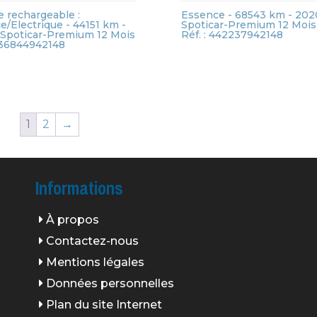
e rechargeable :
Essence - 68543 km - 202
/Electrique - 44151 km -
Spoticar-Premium 12 Mois
 Spoticar-Premium 12 Mois
Réf. : 442237942148
 436844942148
1
2
→
Informations
À propos
Contactez-nous
Mentions légales
Données personnelles
Plan du site Internet