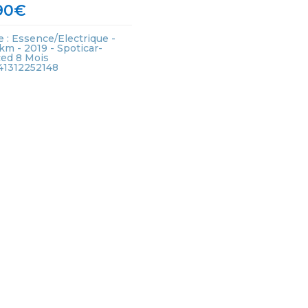
90
€
 : Essence/Electrique -
m - 2019 - Spoticar-
ed 8 Mois
441312252148