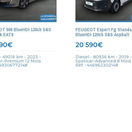
T 508 BlueHDi 130ch S&S
PEUGEOT Expert Fg Standar
k EAT8
BlueHDi 120ch S&S Asphalt
90
€
20 590
€
- 49016 km - 2023 -
Diesel - 80936 km - 2019 -
ar-Premium 12 Mois
Spoticar-Advanced 8 Mois
 449306772148
Réf. : 446962302148