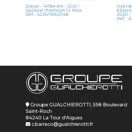
Diesel - 14784 km - 2021 -
Hybrid
Spoticar-Premium 12 Mois
Essence
Réf. : 423076922148
2020 -
Réf. :
Groupe GUALCHIEROTTI, 598 Boulevard
Saint-Roch
84240 La Tour d'Aigues
c.barraco@gualchierotti.fr