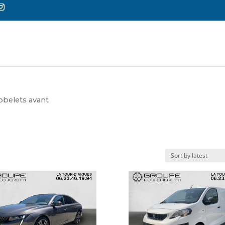
Reche
de
produi
obelets avant