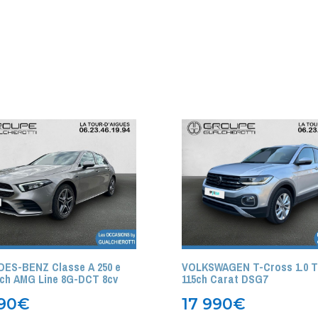
ES-BENZ Classe A 250 e
VOLKSWAGEN T-Cross 1.0 T
2ch AMG Line 8G-DCT 8cv
115ch Carat DSG7
90
€
17 990
€