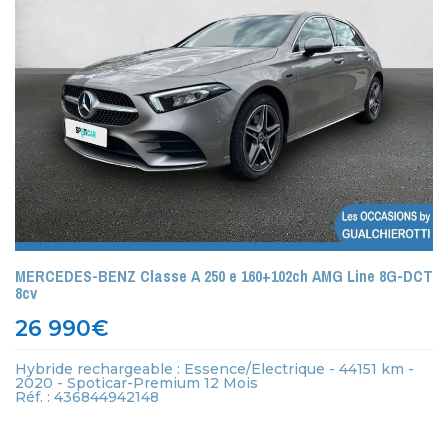
MERCEDES-BENZ Classe A 250 e 160+102ch AMG Line 8G-DCT
8cv
26 990
€
Hybride rechargeable : Essence/Electrique - 44151 km -
2020 - Spoticar-Premium 12 Mois
Réf. : 436844942148