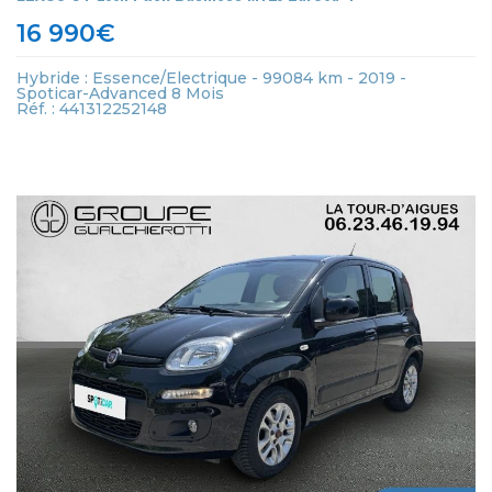
16 990
€
Hybride : Essence/Electrique - 99084 km - 2019 -
Spoticar-Advanced 8 Mois
Réf. : 441312252148