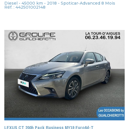
Diesel - 45000 km - 2018 - Spoticar-Advanced 8 Mois
Réf. : 442501002148
LEXUS CT 200h Pack Business MY19 Euro6d-T