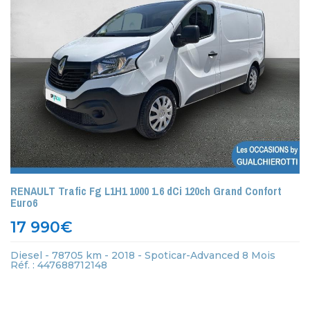
RENAULT Trafic Fg L1H1 1000 1.6 dCi 120ch Grand Confort
Euro6
17 990
€
Diesel - 78705 km - 2018 - Spoticar-Advanced 8 Mois
Réf. : 447688712148