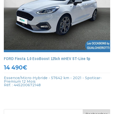
FORD Fiesta 1.0 EcoBoost 125ch mHEV ST-Line 5p
14 490
€
Essence/Micro-Hybride - 57642 km - 2021 - Spoticar-
Premium 12 Mois
Réf. : 445200672148