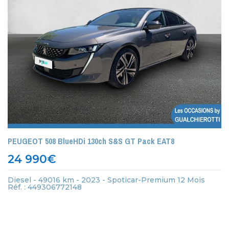
PEUGEOT 508 BlueHDi 130ch S&S GT Pack EAT8
24 990
€
Diesel - 49016 km - 2023 - Spoticar-Premium 12 Mois
Réf. : 449306772148