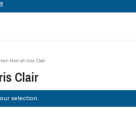
Reche
de
produi
on Noir et Gris Clair
ris Clair
ur selection.