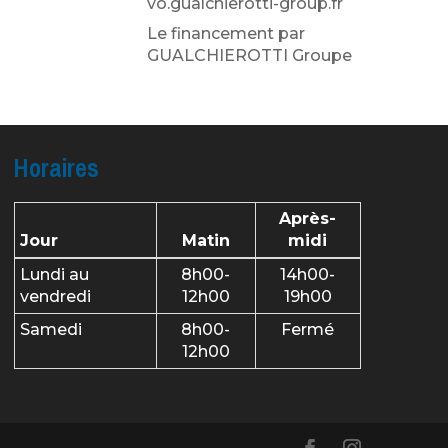
vo.gualchierotti-group.fr
Le financement par
GUALCHIEROTTI Groupe
Horaires
Après-
Jour
Matin
midi
Lundi au
8h00-
14h00-
vendredi
12h00
19h00
Samedi
8h00-
Fermé
12h00