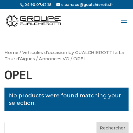
04.90.07.42.18
c.barraco@gualchierotti.fr
Recherche
de
produits
Home
/
Véhicules d’occasion by GUALCHIEROTTI à La
Tour d’Aigues
/
Annonces VO
/ OPEL
OPEL
No products were found matching your
selection.