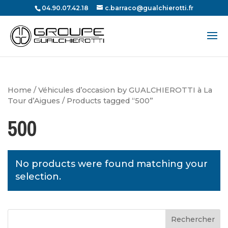
04.90.07.42.18
c.barraco@gualchierotti.fr
Recherche
de
produits
Home
/
Véhicules d’occasion by GUALCHIEROTTI à La
Tour d’Aigues
/ Products tagged “500”
500
No products were found matching your
selection.