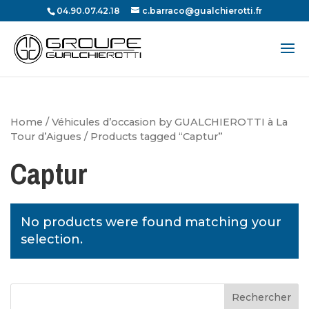
04.90.07.42.18
c.barraco@gualchierotti.fr
Recherche
de
produits
Home
/
Véhicules d’occasion by GUALCHIEROTTI à La
Tour d’Aigues
/ Products tagged “Captur”
Captur
No products were found matching your
selection.