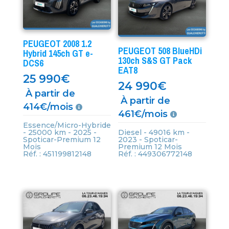
PEUGEOT 2008 1.2
PEUGEOT 508 BlueHDi
Hybrid 145ch GT e-
130ch S&S GT Pack
DCS6
EAT8
25 990
€
24 990
€
À partir de
À partir de
414€/mois
461€/mois
Essence/Micro-Hybride
- 25000 km - 2025 -
Diesel - 49016 km -
Spoticar-Premium 12
2023 - Spoticar-
Mois
Premium 12 Mois
Réf. : 451199812148
Réf. : 449306772148