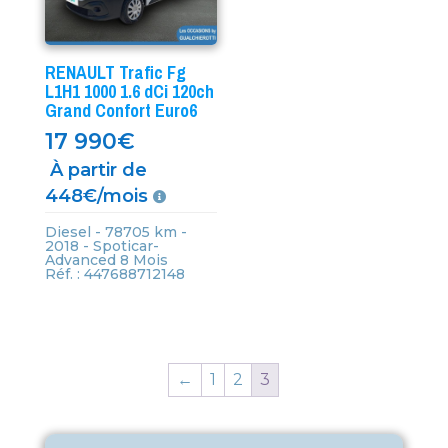
RENAULT Trafic Fg
L1H1 1000 1.6 dCi 120ch
Grand Confort Euro6
17 990
€
À partir de
448€/mois
Diesel - 78705 km -
2018 - Spoticar-
Advanced 8 Mois
Réf. : 447688712148
←
1
2
3