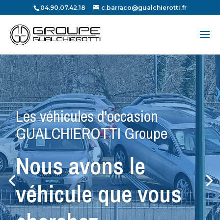
04.90.07.42.18
c.barraco@gualchierotti.fr
Recherche
de
produits
Les véhicules d'occasion
GUALCHIEROTTI Groupe
Nous avons le
véhicule que vous