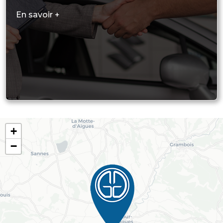
En savoir +
+
−